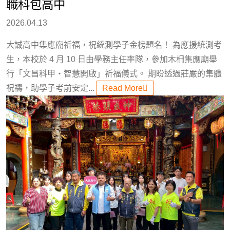
職科包高中
2026.04.13
大誠高中集應廟祈福，祝統測學子金榜題名！ 為應援統測考
生，本校於 4 月 10 日由學務主任率隊，參加木柵集應廟舉
行「文昌科甲・智慧開啟」祈福儀式。 期盼透過莊嚴的集體
祝禱，助學子考前安定...
Read More