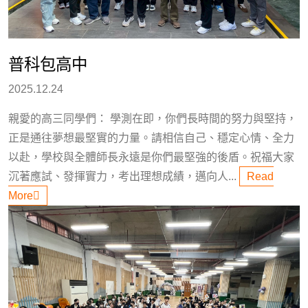
普科包高中
2025.12.24
親愛的高三同學們： 學測在即，你們長時間的努力與堅持，
正是通往夢想最堅實的力量。請相信自己、穩定心情、全力
以赴，學校與全體師長永遠是你們最堅強的後盾。祝福大家
沉著應試、發揮實力，考出理想成績，邁向人...
Read
More