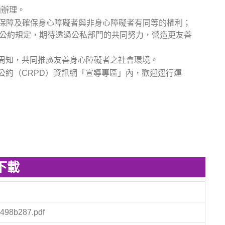
函辦理。
、保障及確保身心障礙者與非身心障礙者有同等的權利；
國際公約規定，期待透過公私部門的共同努力，營造更友善
周知，共同推廣友善身心障礙者之社會環境。
公約（CRPD）資訊網「宣導專區」內，歡迎逕行運
下載
498b287.pdf