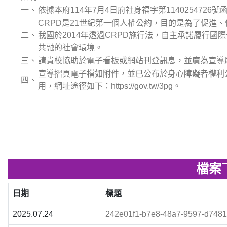
一、
依據本府114年7月4日府社身福字第1140254726號
CRPD是21世紀第一個人權公約，目的是為了促進
二、
我國於2014年透過CRPD施行法，自主承諾履行
共融的社會環境。
三、
請貴校協助於電子看板或網站刊登訊息，並廣為宣導
宣導摺頁電子檔如附件，並已公布於身心障礙者權利
四、
用，網址途徑如下：https://gov.tw/3pg。
檔案
日期
標題
2025.07.24
242e01f1-b7e8-48a7-9597-d7481