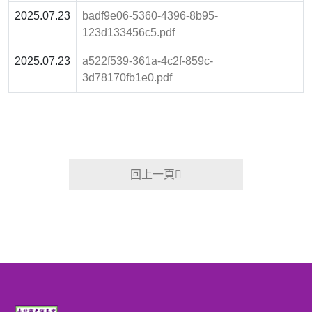
2025.07.23
badf9e06-5360-4396-8b95-
123d133456c5.pdf
2025.07.23
a522f539-361a-4c2f-859c-
3d78170fb1e0.pdf
回上一頁