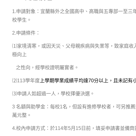
1.申請對象：宜蘭縣外之全國高中、高職與五專部一至三
校學生。
2.申請條件：
⑴家境清寒，或因天災、父母親疾病與失業等，致家庭收
極向上
之性向，經學校證明屬實者。
⑵113學年度
上學期學業成績平均達70分以上，且未記有
⑶申請人如超過一人，學校擇優決選。
3 名額與助學金：每校1名，但設有進修學校者，可另推薦
萬元整。
4.校內申請方式：於114年5月15日前，填妥申請書並備