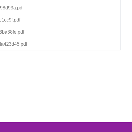
98d93a.pdf
1cc9f.pdf
3ba38fe.pdf
da423d45.pdf