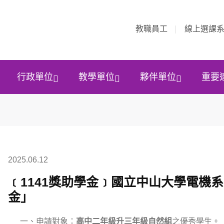
教職員工
線上選課
行政單位
教學單位
夥伴單位
重要
2025.06.12
﹝1141獎助學金﹞國立中山大學電機
金」
一、申請對象：
高中二年級升三年級自然組
之優秀學生。