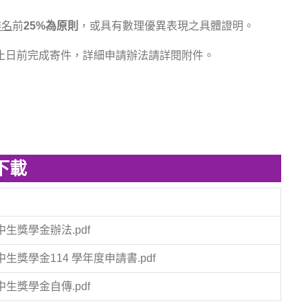
排名
前
25%為原則
，或具有數理優異表現之具體證明。
止日前完成寄件，詳細申請辦法請詳閱附件。
下載
獎學金辦法.pdf
獎學金114 學年度申請書.pdf
獎學金自傳.pdf